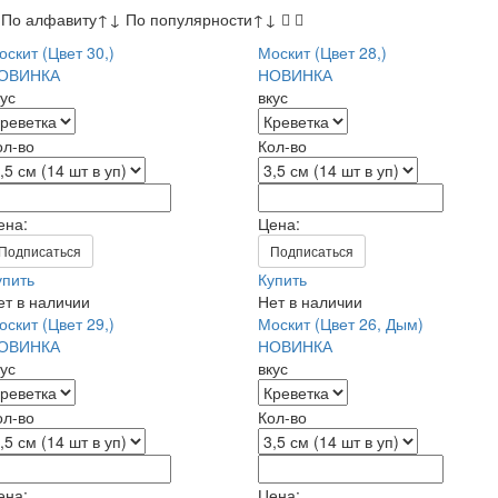
По алфавиту
↑
↓
По популярности
↑
↓
оскит (Цвет 30,)
Москит (Цвет 28,)
ОВИНКА
НОВИНКА
кус
вкус
ол-во
Кол-во
ена:
Цена:
Подписаться
Подписаться
упить
Купить
ет в наличии
Нет в наличии
оскит (Цвет 29,)
Москит (Цвет 26, Дым)
ОВИНКА
НОВИНКА
кус
вкус
ол-во
Кол-во
ена:
Цена: