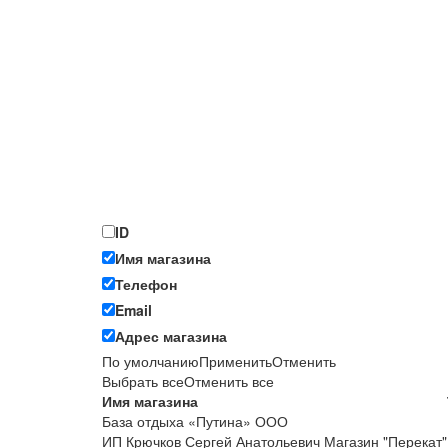
ID
Имя магазина
Телефон
Email
Адрес магазина
По умолчанию
Применить
Отменить
Выбрать все
Отменить все
Имя магазина
База отдыха «Путина» ООО
ИП Крючков Сергей Анатольевич Магазин "Перекат"