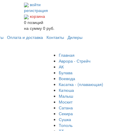
войти
регистрация
корзина
0
позиций
на сумму
0 руб.
ты
Оплата и доставка
Контакты
Дилеры
Главная
Аврора - Стрейч
АК
Булава
Воевода
Касатка - (плавающая)
Катюша
Малыш
Москит
Сатана
Секира
Сушка
Тополь