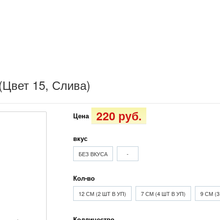
(Цвет 15, Слива)
220 руб.
Цена
вкус
БЕЗ ВКУСА
-
Кол-во
12 СМ (2 ШТ В УП)
7 СМ (4 ШТ В УП)
9 СМ (3
Колличество