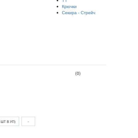
ТТ
Крючки
Секира - Стрейч
(0)
 ШТ В УП)
-