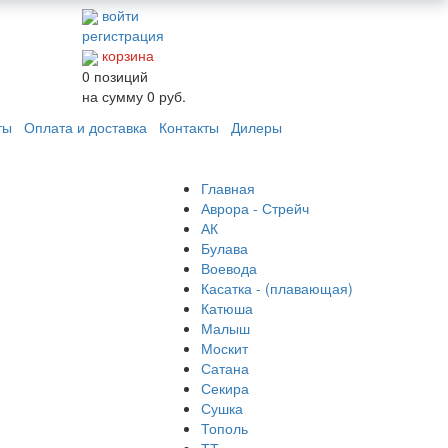
войти
регистрация
корзина
0
позиций
на сумму
0 руб.
ты
Оплата и доставка
Контакты
Дилеры
Главная
Аврора - Стрейч
АК
Булава
Воевода
Касатка - (плавающая)
Катюша
Малыш
Москит
Сатана
Секира
Сушка
Тополь