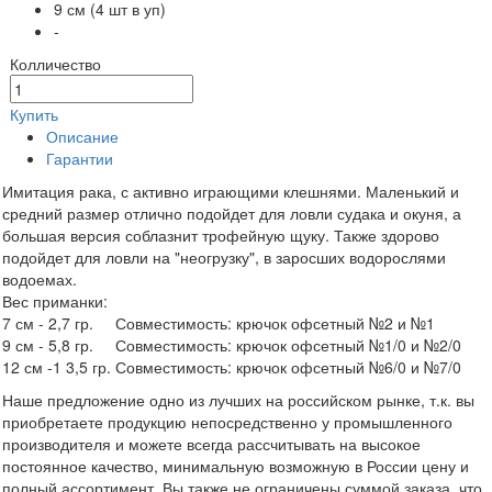
9 см (4 шт в уп)
-
Колличество
Купить
Описание
Гарантии
Имитация рака, с активно играющими клешнями. Маленький и
средний размер отлично подойдет для ловли судака и окуня, а
большая версия соблазнит трофейную щуку. Также здорово
подойдет для ловли на "неогрузку", в заросших водорослями
водоемах.
Вес приманки:
7 см - 2,7 гр. Совместимость: крючок офсетный №2 и №1
9 см - 5,8 гр. Совместимость: крючок офсетный №1/0 и №2/0
12 см -1 3,5 гр. Совместимость: крючок офсетный №6/0 и №7/0
Наше предложение одно из лучших на российском рынке, т.к. вы
приобретаете продукцию непосредственно у промышленного
производителя и можете всегда рассчитывать на высокое
постоянное качество, минимальную возможную в России цену и
полный ассортимент. Вы также не ограничены суммой заказа, что