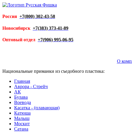
Россия
+7(800) 302-43-58
Новосибирск
+7(383) 373-41-89
Оптовый отдел
+7(906) 995-06-95
О комп
Национальные приманки из съедобного пластика:
Главная
Аврора - Стрейч
АК
Булава
Воевода
Касатка - (плавающая)
Катюша
Малыш
Москит
Сатана