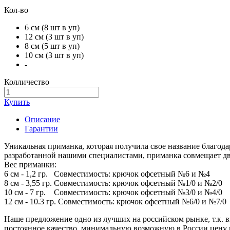
Кол-во
6 см (8 шт в уп)
12 см (3 шт в уп)
8 см (5 шт в уп)
10 см (3 шт в уп)
-
Колличество
Купить
Описание
Гарантии
Уникальная приманка, которая получила свое название благодар
разработанной нашими специалистами, приманка совмещает дв
Вес приманки:
6 см - 1,2 гр. Совместимость: крючок офсетный №6 и №4
8 см - 3,55 гр. Совместимость: крючок офсетный №1/0 и №2/0
10 см - 7 гр. Совместимость: крючок офсетный №3/0 и №4/0
12 см - 10.3 гр. Совместимость: крючок офсетный №6/0 и №7/0
Наше предложение одно из лучших на российском рынке, т.к. 
постоянное качество, минимальную возможную в России цену и