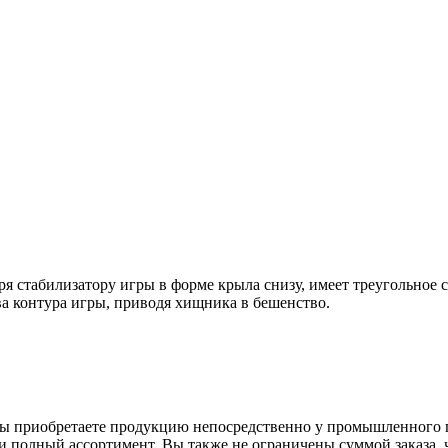
я стабилизатору игры в форме крыла снизу, имеет треугольное с
а контура игры, приводя хищника в бешенство.
вы приобретаете продукцию непосредственно у промышленного п
 полный ассортимент. Вы также не ограничены суммой заказа, ч